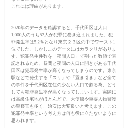
これには理由があります。
2020
年のデータを確認すると、千代田区は人口
1,000
人のうち
52
人が犯罪に巻き込まれました。犯
罪発生率は
5.2
％となり東京２３区の中でワースト
1
位でした。しかしこのデータにはカラクリがありま
す。犯罪発生件数を「夜間人口」で割った数値で表
記されるため、昼間と夜間の人口に開きがある千代
田区は犯罪発生率が高くなってしまうのです。東京
駅などで発生する「スリ」や「置き引き」など全て
の事件を千代田区在住の少ない人口で割る為、どう
しても犯罪発生率が高くなってしまいます。実際に
は高級住宅地がほとんどで、大使館や重要人物警護
の警察官も多く、治安は大変良いと考えます。この
犯罪発生率という考え方は何も役に立たないように
思われます。