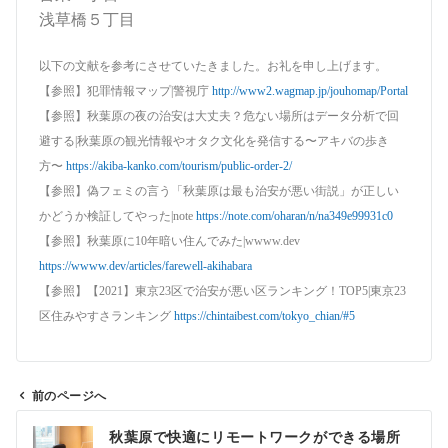
浅草橋５丁目
以下の文献を参考にさせていたきました。お礼を申し上げます。
【参照】犯罪情報マップ
|
警視庁
http://www2.wagmap.jp/jouhomap/Portal
【参照】秋葉原の夜の治安は大丈夫？危ない場所はデータ分析で回
避する
|
秋葉原の観光情報やオタク文化を発信する〜アキバの歩き
方〜
https://akiba-kanko.com/tourism/public-order-2/
【参照】偽フェミの言う「秋葉原は最も治安が悪い街説」が正しい
かどうか検証してやった
|note
https://note.com/oharan/n/na349e99931c0
【参照】秋葉原に
10
年暗い住んでみた
|wwww.dev
https://wwww.dev/articles/farewell-akihabara
【参照】【
2021
】東京
23
区で治安が悪い区ランキング！
TOP5|
東京
23
区住みやすさランキング
https://chintaibest.com/tokyo_chian/#5
前のページへ
秋葉原で快適にリモートワークができる場所