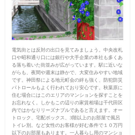
電気街とは反対の出口を見てみましょう。中央改札
口や昭和通り口には銀行や
大手企業の本社も多くあ
る落ち着いた街並みが広がっています。
駅に近いな
がらも、夜間や週末は静かで、大変住みやすい地域
です。神田祭による地元町会の絆も強く、防犯防災
パトロールもよく行われており安心です。秋葉原に
住む場合にはこのエリアのマンションを探すことを
お忘れなく。しかもこの辺り
の家賃相場は千代田区
内ではかなりリーズナブルであると言えます。オー
トロック、宅配ボックス、
3
階以上のお部屋で風呂
トイレ別。など女性のお客様が好む条件で
１０万円
以下のお部屋もあります。
一人暮らし用のマンショ